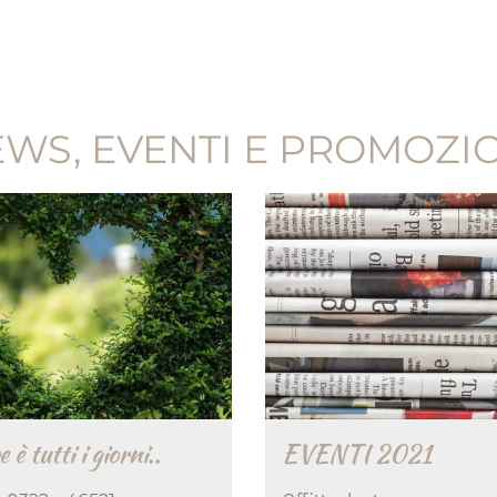
WS, EVENTI E PROMOZI
e è tutti i giorni..
EVENTI 2021