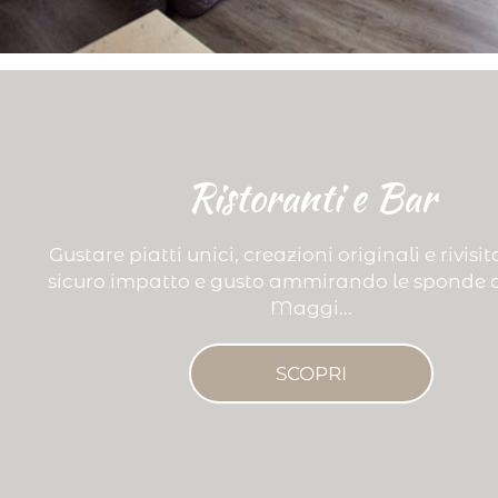
Ristoranti e Bar
Gustare piatti unici, creazioni originali e rivisit
sicuro impatto e gusto ammirando le sponde 
Maggi...
SCOPRI