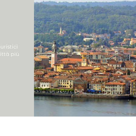
ristici
ittà più