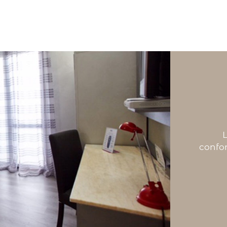
L
confor