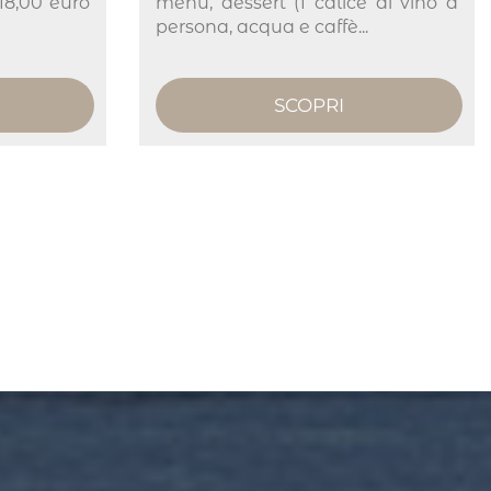
 18,00 euro
menu, dessert (1 calice di vino a
persona, acqua e caffè...
SCOPRI