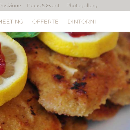
Posizione
News & Eventi
Photogallery
MEETING
OFFERTE
DINTORNI