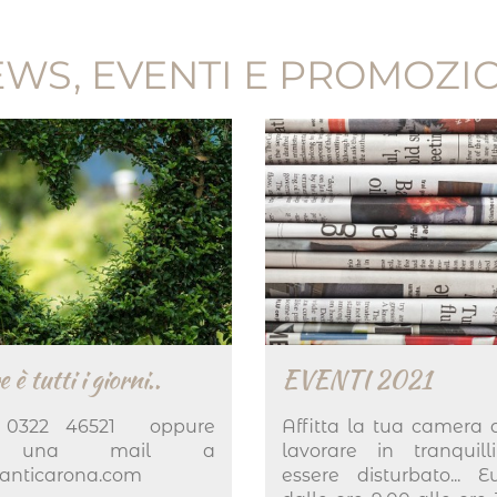
WS, EVENTI E PROMOZI
e è tutti i giorni..
EVENTI 2021
o 0322 46521 oppure
Affitta la tua camera 
te una mail a
lavorare in tranquill
lanticarona.com
essere disturbato... 