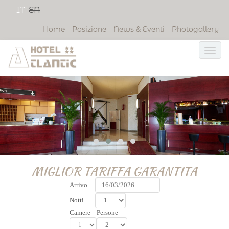
IT
EN
Home
Posizione
News & Eventi
Photogallery
MIGLIOR TARIFFA GARANTITA
Arrivo
Notti
Camere
Persone