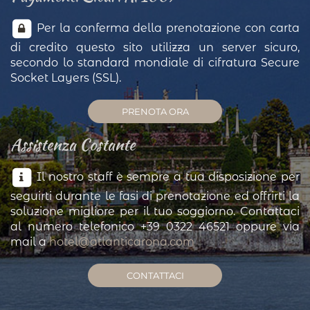
Per la conferma della prenotazione con carta
di credito questo sito utilizza un server sicuro,
secondo lo standard mondiale di cifratura Secure
Socket Layers (SSL).
PRENOTA ORA
Assistenza Costante
Il nostro staff è sempre a tua disposizione per
seguirti durante le fasi di prenotazione ed offrirti la
soluzione migliore per il tuo soggiorno. Contattaci
al numero telefonico +39 0322 46521 oppure via
mail a
hotel@atlanticarona.com
CONTATTACI