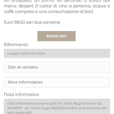
un antipasto, un primo, un secondo a scelta dal
menu, dessert (1 calice di vino a persona, acqua e
caffè compresi e una consumazione al bar)
Euro 98,50 per due persone
RICHIEDI INFO
Riferimento
Show
Dati di contatto
Show
Altre informazioni
Nota informativa