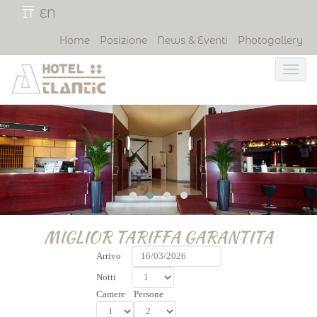
IT
EN
Home
Posizione
News & Eventi
Photogallery
MIGLIOR TARIFFA GARANTITA
Arrivo
Notti
Camere
Persone