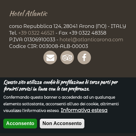
Hotel Atlantic
corso Repubblica 124, 28041 Arona (NO) - ITALY
Tel.
+39 0322 46521
- Fax +39 0322 48358
P.IVA 01306910033 -
hotel@atlanticarona.com
Codice CIR: 003008-ALB-00003
Questo sito utilizza
cookie
di profilazione di terze parti per
fornirti servizi in linea con le tue preferenze.
Privacy
| Copyright © 2018. All Rights Reserved.
Confermando questo banner o accedendo ad un qualunque
Powered by
Gruppo Siges Srl
elemento sottostante, acconsenti all'uso dei cookie, altrimenti
Rendicontazione Contributi Pubblici Percepiti
Informativa estesa
visualizza l'informativa estesa.
nell'Esercizio Sociale 2020
Acconsento
Non Acconsento