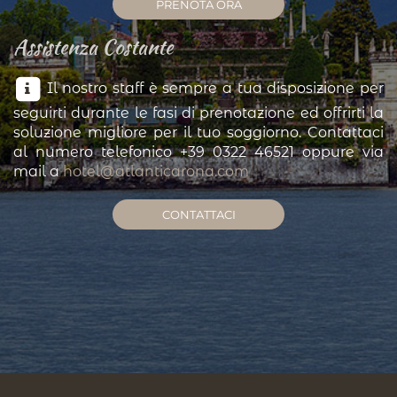
PRENOTA ORA
Assistenza Costante
Il nostro staff è sempre a tua disposizione per
seguirti durante le fasi di prenotazione ed offrirti la
soluzione migliore per il tuo soggiorno. Contattaci
al numero telefonico +39 0322 46521 oppure via
mail a
hotel@atlanticarona.com
CONTATTACI